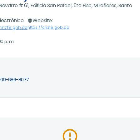
avarro # 61, Edificio San Rafael, 5to Piso, Miraflores, Santo
lectrónico:
Website:
nzfe.gob.do
https://cnzfe.gob.do
00 p. m.
 809-686-8077