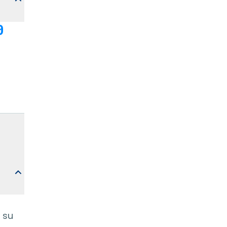
0
 su